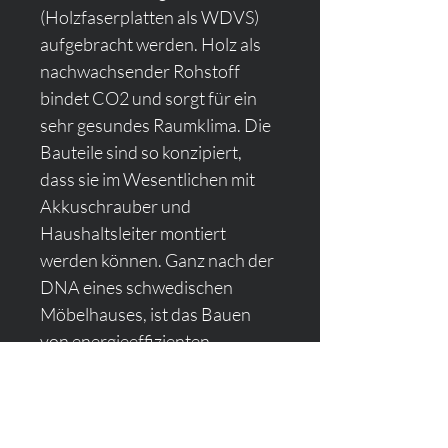
(Holzfaserplatten als WDVS) 
aufgebracht werden. Holz als 
nachwachsender Rohstoff 
bindet CO2 und sorgt für ein 
sehr gesundes Raumklima. Die 
Bauteile sind so konzipiert, 
dass sie im Wesentlichen mit 
Akkuschrauber und 
Haushaltsleiter montiert 
werden können. Ganz nach der 
DNA eines schwedischen 
Möbelhauses, ist das Bauen 
von energieeffizienten 
Ökohäusern so einfach wie nie!
Ganz nach unserem Motto: 