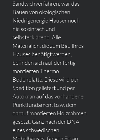
Sandwichverfahren, war das 
Bauen von ökologischen 
Niedrigenergie Häuser noch 
nie so einfach und 
selbsterklärend. Alle 
Materialien, die zum Bau Ihres 
Hauses benötigt werden, 
befinden sich auf der fertig 
montierten Thermo 
Bodenplatte. Diese wird per 
Spedition geliefert und per 
Autokran auf das vorhandene 
Punktfundament bzw. dem 
darauf montierten Holzrahmen 
gesetzt. Ganz nach der DNA 
eines schwedischen 
Möbelhauses, fangen Sie an 