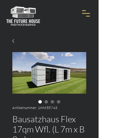
Artikelnummer: 166658743
Bausatzhaus Flex
17qm Wfl. (L 7m x B