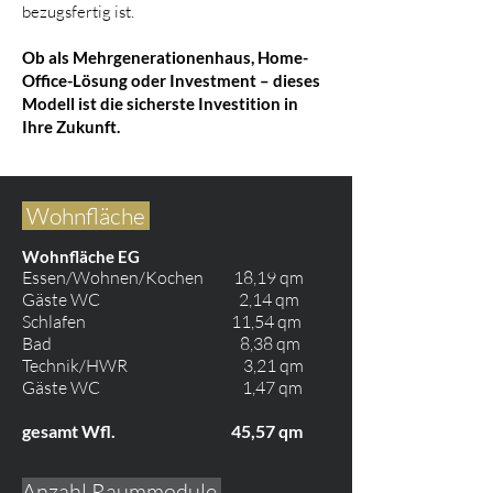
bezugsfertig ist.
Ob als Mehrgenerationenhaus, Home-
Office-Lösung oder Investment – dieses
Modell ist die sicherste Investition in
Ihre Zukunft.
Wohnfläche
Wohnfläche EG
Essen/Wohnen/Kochen 18,19 qm
Gäste WC 2,14 qm
Schlafen 11,54 qm
Bad 8,38 qm
Technik/HWR 3,21 qm
Gäste WC 1,47 qm
gesamt Wfl. 45,57 qm
Anzahl Raummodule