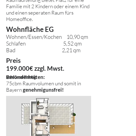
Familie mit 2 Kindern oder einem Kind
und einen seperaten Raum fürs
Homeoffice.
Wohnfläche EG
Wohnen/Essen/Kochen 10,90 qm
Schlafen 5,52 qm
Bad 2,21 qm
Preis
199.000€ zzgl. Mwst.
Besonderheiten:
schlüsselfertig
75cbm Raumvolumen und somit in
Bayern
genehmigunsfrei!