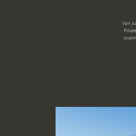
Von Ju
Filia
zweim