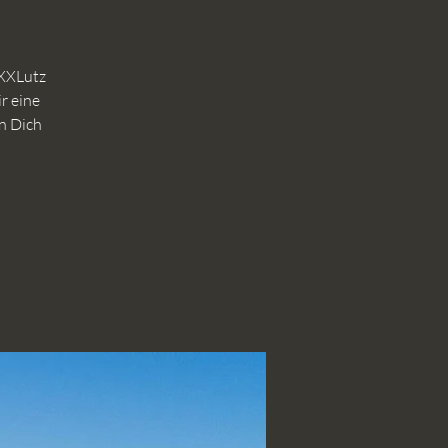
XXXLutz
r eine
n Dich