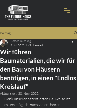
Beitrag
Romeo Gündling
1. Juli 2022
1 Min. Lesezeit
Wir führen
Baumaterialien, die wir für
den Bau von Häusern
benötigen, in einen "Endlos
Kreislauf"
Aktualisiert:
30. Nov. 2022
Dank unserer patentierten Bauweise ist 
es uns möglich, nach vielen Jahren 